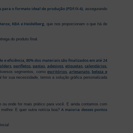
os para o formato ideal de produção (PDF/X-4)
, assegurando
Xerox, KBA e Heidelberg
, que nos proporcionam o que há de
rega do produto final.
de e eficiência, 80% dos materiais são finalizados em até 24
folders
,
panfletos
,
pastas
,
adesivos
,
etiquetas
,
calendários
,
escritórios
,
artesanato
,
beleza e
 diversos segmentos, como
al for sua necessidade, temos a solução gráfica personalizada
ho ou onde for mais prático para você. E ainda contamos com
A maioria desses pontos
melhor. E quer outra notícia boa?
ência!