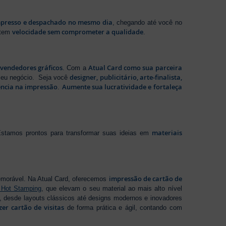
presso e despachado no mesmo dia
, chegando até você no
velocidade sem comprometer a qualidade
ntem
.
evendedores gráficos
Atual Card como sua parceira
. Com a
designer, publicitário, arte-finalista,
 seu negócio. Seja você
ência na impressão
Aumente sua lucratividade e fortaleça
.
materiais
stamos prontos para transformar suas ideias em
impressão de cartão de
emorável. Na Atual Card, oferecemos
 Hot Stamping
, que elevam o seu material ao mais alto nível
 desde layouts clássicos até designs modernos e inovadores
zer cartão de visitas
de forma prática e ágil, contando com