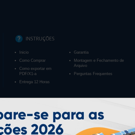
INSTRUÇÕES
Inicio
Garantia
Como Comprar
Montagem e Fechamento de
Arquivo
Como exportar em
PDF/X1-a
Perguntas Frequentes
Entrega 12 Horas