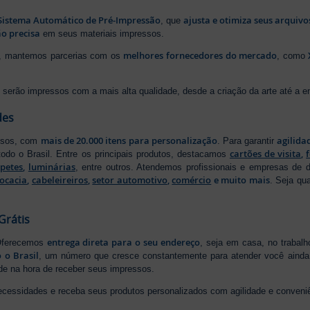
Sistema Automático de Pré-Impressão
ajusta e otimiza seus arquiv
, que
o precisa
em seus materiais impressos.
melhores fornecedores do mercado
ão, mantemos parcerias com os
, como
serão impressos com a mais alta qualidade, desde a criação da arte até a ent
des
mais de 20.000 itens para personalização
agilida
essos, com
. Para garantir
cartões de visita
,
odo o Brasil. Entre os principais produtos, destacamos
apetes
,
luminárias
, entre outros. Atendemos profissionais e empresas de
ocacia
,
cabeleireiros
,
setor automotivo
,
comércio
e muito mais
. Seja qu
Grátis
entrega direta para o seu endereço
 Oferecemos
, seja em casa, no trabal
 o Brasil
, um número que cresce constantemente para atender você ainda 
ade na hora de receber seus impressos.
ecessidades e receba seus produtos personalizados com agilidade e conveni