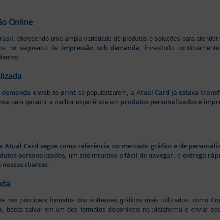
ão Online
rasil
, oferecendo uma ampla variedade de produtos e soluções para atender
impressão sob demanda
iros no segmento de
, investindo continuamen
ientes.
lizada
b demanda e web to print
Atual Card já estava tran
se popularizarem, a
nta
produtos personalizados e impr
para garantir a melhor experiência em
a Atual Card segue como referência no mercado gráfico e de personali
odutos personalizados
site intuitivo e fácil de navegar
entrega rápi
, um
, e
 nossos clientes
.
ada
Cor
rte nos principais formatos dos softwares gráficos mais utilizados, como
a
, basta salvar em um dos formatos disponíveis na plataforma e enviar seu