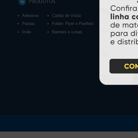
PRODUTOS
Adesivos
Cartão de Visita
Calendários 2027
Pastas
Folder, Flyer e Panfleto
Ímãs
Banners e Lonas