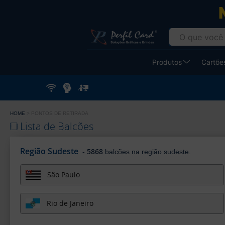
Gráfica
Atual
Card
-
Produtos
Cartões
Cartão
de
Visita
HOME
PONTOS DE RETIRADA
Lista de Balcões
Região Sudeste
5868
-
balcões na região sudeste.
São Paulo
Rio de Janeiro