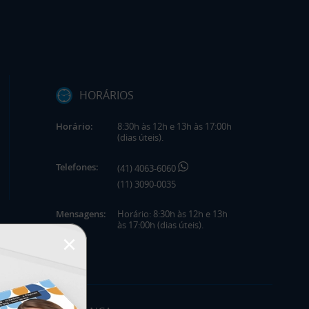
HORÁRIOS
Horário:
8:30h às 12h e 13h às 17:00h
(dias úteis).
Telefones:
(41) 4063-6060
(11) 3090-0035
Mensagens:
Horário: 8:30h às 12h e 13h
às 17:00h (dias úteis).
×