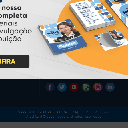
PAGUE COM
* Pagamento com cartão de crédito terá valor adicional.
** Pagamentos a prazo poderão ter acréscimo.
*** Nota fiscal sujeita a emissão de acordo com prestador de
serviço, conforme legislação pertinente.
PARTICIPE
IMPRA INDUSTRIA GRAFICA LTDA | CNPJ: 28.045.354/0002-52
Atual Card © 2026. Todos os direitos reservados.