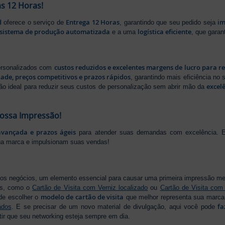
s 12 Horas!
d
Entrega 12 Horas
im
oferece o serviço de
, garantindo que seu pedido seja
sistema de produção automatizada
logística eficiente
e a uma
, que gara
custos reduzidos e excelentes margens de lucro para r
personalizados com
dade, preços competitivos e prazos rápidos
, garantindo mais eficiência no
excel
ão ideal para reduzir seus custos de personalização sem abrir mão da
Nossa Impressão!
avançada e prazos ágeis
para atender suas demandas com excelência. E
ua marca e impulsionam suas vendas!
os negócios, um elemento essencial para causar uma primeira impressão m
os, como o
Cartão de Visita com Verniz localizado
ou
Cartão de Visita com
modelo de cartão de visita
de escolher o
que melhor representa sua marca,
fa
ados
. E se precisar de um novo material de divulgação, aqui você pode
tir que seu networking esteja sempre em dia.