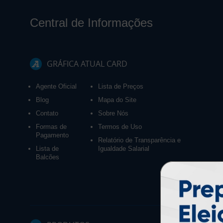
Central de Informações
GRÁFICA ATUAL CARD
Agente Oficial
Lista de Preços
Blog
Mapa do Site
Contato
Sobre Nós
Formas de
Termos de Uso
Pagamento
Relatório de Transparência e
Lista de
Igualdade Salarial
Balcões