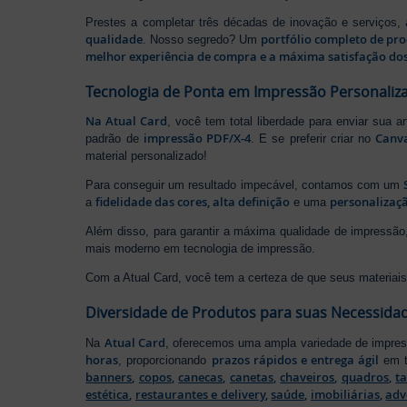
Prestes a completar três décadas de inovação e serviços,
qualidade
portfólio completo de pr
. Nosso segredo? Um
melhor experiência de compra e a máxima satisfação dos
Tecnologia de Ponta em Impressão Personaliz
Na Atual Card
, você tem total liberdade para enviar sua a
impressão PDF/X-4
Canv
padrão de
. E se preferir criar no
material personalizado!
Para conseguir um resultado impecável, contamos com um
fidelidade das cores, alta definição
personalizaçã
a
e uma
Além disso, para garantir a máxima qualidade de impress
mais moderno em tecnologia de impressão.
Com a Atual Card, você tem a certeza de que seus materiais 
Diversidade de Produtos para suas Necessida
Atual Card
Na
, oferecemos uma ampla variedade de impr
horas
prazos rápidos e entrega ágil
, proporcionando
em t
banners
,
copos
,
canecas
,
canetas
,
chaveiros
,
quadros
,
t
estética
,
restaurantes e delivery
,
saúde
,
imobiliárias
,
adv