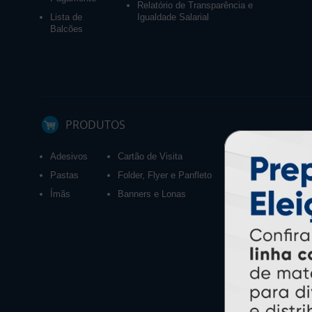
Relatório de Transparência e
Lista de
Igualdade Salarial
Balcões
PRODUTOS
Adesivos
Cartão de Visita
Calendários 2027
Pastas
Folder, Flyer e Panfleto
Ímãs
Banners e Lonas