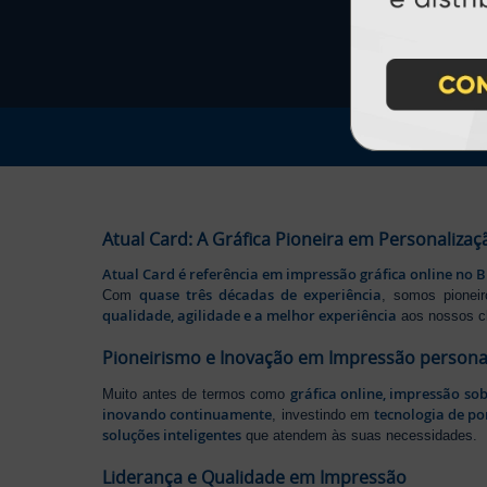
Atual Card: A Gráfica Pioneira em Personalizaç
Atual Card é referência em impressão gráfica online no B
quase três décadas de experiência
Com
, somos pione
qualidade, agilidade e a melhor experiência
aos nossos cl
Pioneirismo e Inovação em Impressão persona
gráfica online, impressão so
Muito antes de termos como
inovando continuamente
tecnologia de po
, investindo em
soluções inteligentes
que atendem às suas necessidades.
Liderança e Qualidade em Impressão