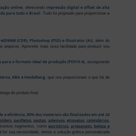
zação online
impressão digital e offset de alta
, oferecendo
da para todo o Brasil
a
. Tudo foi projetado para proporcionar
elDRAW (CDR), Photoshop (PSD) e Illustrator (AI)
, além do
s arquivos. Aproveite mais essa facilidade para produzir seu
os para o formato ideal de produção (PDF/X-4)
, assegurando
Xerox, KBA e Heidelberg
, que nos proporcionam o que há de
rega do produto final.
de e eficiência, 80% dos materiais são finalizados em até 24
folders
,
panfletos
,
pastas
,
adesivos
,
etiquetas
,
calendários
,
escritórios
,
artesanato
,
beleza e
 diversos segmentos, como
al for sua necessidade, temos a solução gráfica personalizada