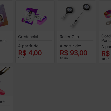
Cord
Credencial
Roller Clip
veis
Pers
A partir de:
A partir de:
A par
R$ 4,00
R$ 93,00
R$
1 un.
10 un.
10 un.
aré