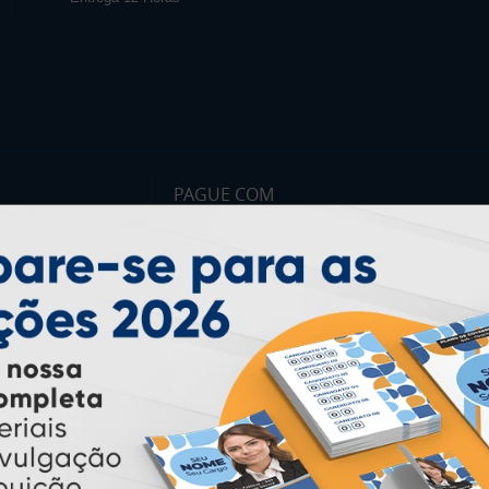
PAGUE COM
* Pagamento com cartão de crédito terá valor adicional.
** Pagamentos a prazo poderão ter acréscimo.
*** Nota fiscal sujeita a emissão de acordo com prestador de
serviço, conforme legislação pertinente.
PARTICIPE