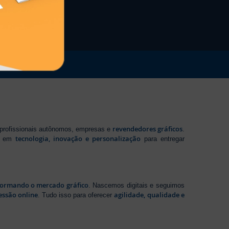
revendedores gráficos
 profissionais autônomos, empresas e
.
tecnologia, inovação e personalização
te em
para entregar
sformando o mercado gráfico
. Nascemos digitais e seguimos
essão online
agilidade, qualidade e
. Tudo isso para oferecer