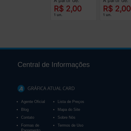
A partir de:
A partir de:
R$ 2,00
R$ 2,00
1 un.
1 un.
Central de Informações
GRÁFICA ATUAL CARD
Agente Oficial
Lista de Preços
Blog
Mapa do Site
Contato
Sobre Nós
Formas de
Termos de Uso
Pagamento