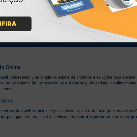
IMPRA INDUSTRIA GRAFICA LTDA | CNPJ: 28.045.354/0002-52
Atual Card © 2026. Todos os direitos reservados.
ão Online
rasil
, oferecendo uma ampla variedade de produtos e soluções para atender
impressão sob demanda
iros no segmento de
, investindo continuamen
ientes.
lizada
b demanda e web to print
Atual Card já estava tran
se popularizarem, a
nta
produtos personalizados e impr
para garantir a melhor experiência em