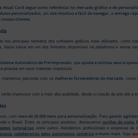
a Atual Card segue como referência no mercado gráfico e de personali
odutos personalizados
site intuitivo e fácil de navegar
entrega rápi
, um
, e
 nossos clientes
.
ada
Cor
rte nos principais formatos dos softwares gráficos mais utilizados, como
a
, basta salvar em um dos formatos disponíveis na plataforma e enviar seu
Sistema Automático de Pré-Impressão
ajusta e otimiza seus arquiv
, que
o precisa
em seus materiais impressos.
melhores fornecedores do mercado
ão, mantemos parcerias com os
, como
serão impressos com a mais alta qualidade, desde a criação da arte até a ent
des
mais de 20.000 itens para personalização
agilida
essos, com
. Para garantir
cartões de visita
,
odo o Brasil. Entre os principais produtos, destacamos
apetes
,
luminárias
, entre outros. Atendemos profissionais e empresas de
ocacia
,
cabeleireiros
,
setor automotivo
,
comércio
e muito mais
. Seja qu