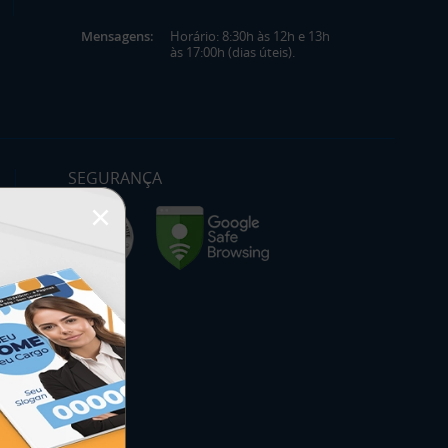
Mensagens:
Horário: 8:30h às 12h e 13h
às 17:00h (dias úteis).
SEGURANÇA
×