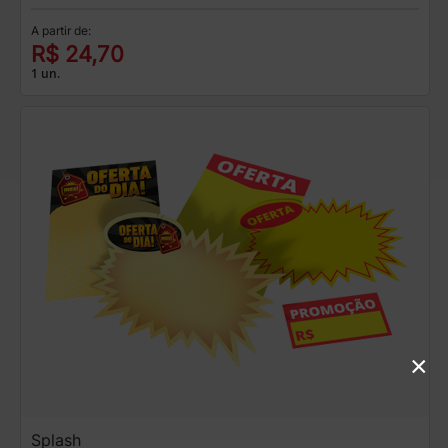
A partir de:
R$ 24,70
1 un.
×
Splash