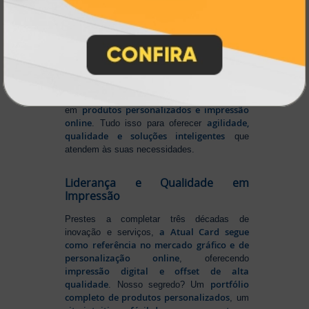
gráfica online,
Muito antes de termos como
impressão sob demanda e web to print
se
Atual Card já estava
popularizarem, a
transformando o mercado gráfico
.
inovando
Nascemos digitais e seguimos
continuamente
tecnologia
, investindo em
de ponta
para garantir a melhor experiência
produtos personalizados e impressão
em
online
agilidade,
. Tudo isso para oferecer
qualidade e soluções inteligentes
que
atendem às suas necessidades.
Liderança e Qualidade em
Impressão
Prestes a completar três décadas de
a Atual Card segue
inovação e serviços,
como referência no mercado gráfico e de
personalização online
, oferecendo
impressão digital e offset de alta
qualidade
portfólio
. Nosso segredo? Um
completo de produtos personalizados
, um