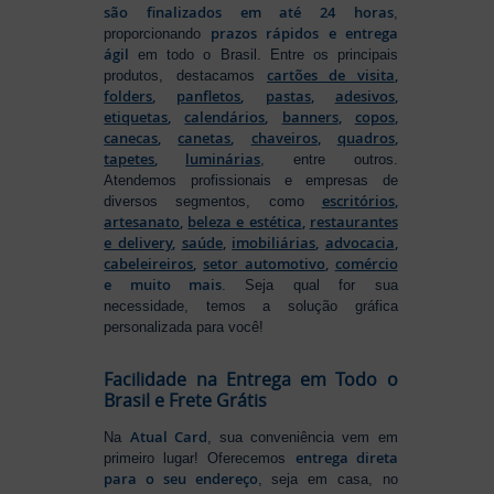
são finalizados em até 24 horas
,
prazos rápidos e entrega
proporcionando
ágil
em todo o Brasil. Entre os principais
cartões de visita
,
produtos, destacamos
folders
,
panfletos
,
pastas
,
adesivos
,
etiquetas
,
calendários
,
banners
,
copos
,
canecas
,
canetas
,
chaveiros
,
quadros
,
tapetes
,
luminárias
, entre outros.
Atendemos profissionais e empresas de
escritórios
,
diversos segmentos, como
artesanato
,
beleza e estética
,
restaurantes
e delivery
,
saúde
,
imobiliárias
,
advocacia
,
cabeleireiros
,
setor automotivo
,
comércio
e muito mais
. Seja qual for sua
necessidade, temos a solução gráfica
personalizada para você!
Facilidade na Entrega em Todo o
Brasil e Frete Grátis
Atual Card
Na
, sua conveniência vem em
entrega direta
primeiro lugar! Oferecemos
para o seu endereço
, seja em casa, no