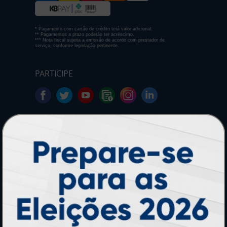
* Pagamento com cartão de crédito terá valor adicional.
** Pagamentos a prazo poderão ter acréscimo.
*** Nota fiscal sujeita a emissão de acordo com prestador de
serviço, conforme legislação pertinente.
PARTICIPE
SEGURANÇA