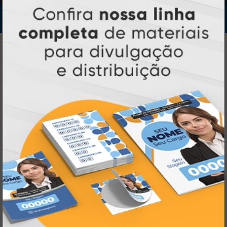
IMPRA INDUSTRIA GRAFICA LTDA | CNPJ: 28.045.354/0002-52
Atual Card © 2026. Todos os direitos reservados.
Atual Card: A Gráfica Pioneira em
Personalização Online
Atual Card é referência em impressão
gráfica online no Brasil
, oferecendo uma
ampla variedade de produtos e soluções para
atender profissionais autônomos, empresas e
revendedores gráficos
quase três
. Com
décadas de experiência
, somos pioneiros no
impressão sob demanda
segmento de
,
tecnologia,
investindo continuamente em
inovação e personalização
para entregar
qualidade, agilidade e a melhor
experiência
aos nossos clientes.
Pioneirismo e Inovação em
Impressão personalizada