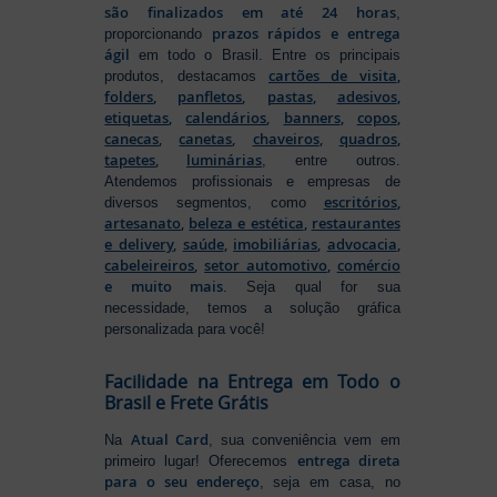
são finalizados em até 24 horas
,
prazos rápidos e entrega
proporcionando
ágil
em todo o Brasil. Entre os principais
cartões de visita
,
produtos, destacamos
folders
,
panfletos
,
pastas
,
adesivos
,
etiquetas
,
calendários
,
banners
,
copos
,
canecas
,
canetas
,
chaveiros
,
quadros
,
tapetes
,
luminárias
, entre outros.
Atendemos profissionais e empresas de
escritórios
,
diversos segmentos, como
artesanato
,
beleza e estética
,
restaurantes
e delivery
,
saúde
,
imobiliárias
,
advocacia
,
cabeleireiros
,
setor automotivo
,
comércio
e muito mais
. Seja qual for sua
necessidade, temos a solução gráfica
personalizada para você!
Facilidade na Entrega em Todo o
Brasil e Frete Grátis
Atual Card
Na
, sua conveniência vem em
entrega direta
primeiro lugar! Oferecemos
para o seu endereço
, seja em casa, no