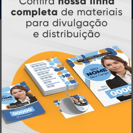
IMPRA INDUSTRIA GRAFICA LTDA | CNPJ: 28.045.354/0002-52
Atual Card © 2026. Todos os direitos reservados.
Atual Card: A Gráfica Pioneira em
Personalização Online
Atual Card é referência em impressão
gráfica online no Brasil
, oferecendo uma
ampla variedade de produtos e soluções para
atender profissionais autônomos, empresas e
revendedores gráficos
quase três
. Com
décadas de experiência
, somos pioneiros no
impressão sob demanda
segmento de
,
tecnologia,
investindo continuamente em
inovação e personalização
para entregar
qualidade, agilidade e a melhor
experiência
aos nossos clientes.
Pioneirismo e Inovação em
Impressão personalizada