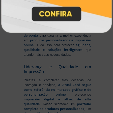
gráfica online,
Muito antes de termos como
impressão sob demanda e web to print
se
Atual Card já estava
popularizarem, a
transformando o mercado gráfico
.
inovando
Nascemos digitais e seguimos
continuamente
tecnologia
, investindo em
de ponta
para garantir a melhor experiência
produtos personalizados e impressão
em
online
agilidade,
. Tudo isso para oferecer
qualidade e soluções inteligentes
que
atendem às suas necessidades.
Liderança e Qualidade em
Impressão
Prestes a completar três décadas de
a Atual Card segue
inovação e serviços,
como referência no mercado gráfico e de
personalização online
, oferecendo
impressão digital e offset de alta
qualidade
portfólio
. Nosso segredo? Um
completo de produtos personalizados
, um