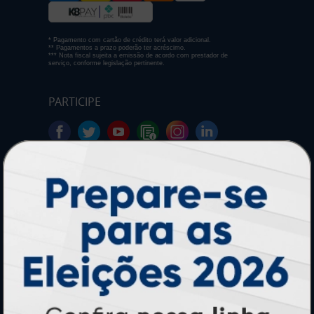
* Pagamento com cartão de crédito terá valor adicional.
** Pagamentos a prazo poderão ter acréscimo.
*** Nota fiscal sujeita a emissão de acordo com prestador de
serviço, conforme legislação pertinente.
PARTICIPE
SEGURANÇA