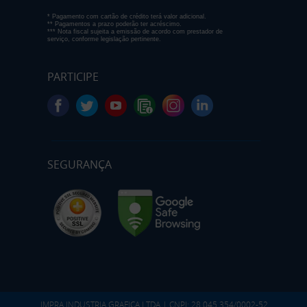
* Pagamento com cartão de crédito terá valor adicional.
** Pagamentos a prazo poderão ter acréscimo.
*** Nota fiscal sujeita a emissão de acordo com prestador de
serviço, conforme legislação pertinente.
PARTICIPE
SEGURANÇA
IMPRA INDUSTRIA GRAFICA LTDA | CNPJ: 28.045.354/0002-52