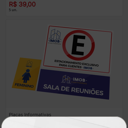
R$ 39,00
5 un.
Placas Informativas
A partir de: