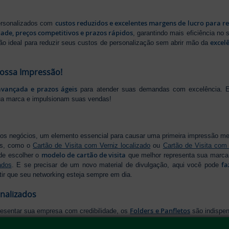
custos reduzidos e excelentes margens de lucro para r
personalizados com
dade, preços competitivos e prazos rápidos
, garantindo mais eficiência no
excel
ão ideal para reduzir seus custos de personalização sem abrir mão da
Nossa Impressão!
avançada e prazos ágeis
para atender suas demandas com excelência. E
ua marca e impulsionam suas vendas!
os negócios, um elemento essencial para causar uma primeira impressão m
os, como o
Cartão de Visita com Verniz localizado
ou
Cartão de Visita com
modelo de cartão de visita
de escolher o
que melhor representa sua marca,
fa
ados
. E se precisar de um novo material de divulgação, aqui você pode
tir que seu networking esteja sempre em dia.
onalizados
Folders e Panfletos
resentar sua empresa com credibilidade, os
são indispen
modelo de folder
os diferenciados para destacar sua mensagem. Temos o