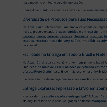
mais moderno em tecnologia de impressão.
Com a Atual Card, você tem a certeza de que seus materiais 
Diversidade de Produtos para suas Necessida
Atual Card
Na
, oferecemos uma ampla variedade de impr
horas
prazos rápidos e entrega ágil
, proporcionando
em t
banners
,
copos
,
canecas
,
canetas
,
chaveiros
,
quadros
,
t
estética
,
restaurantes e delivery
,
saúde
,
imobiliárias
,
adv
para você!
Facilidade na Entrega em Todo o Brasil e Frete 
Atual Card
Na
, sua conveniência vem em primeiro lugar!
rede de mais de 11.000 balcões de retirada em todo
uma
oferece Frete Grátis
, garantindo mais economia e flexibilid
Escolha a forma de entrega que se adapta melhor às suas n
Entrega Expressa: Impressão e Envio em apena
impressão rápida e entrega ágil
Atual Car
Precisa de
? A
avançado 
dia seguinte! Isso só é possível graças ao nosso