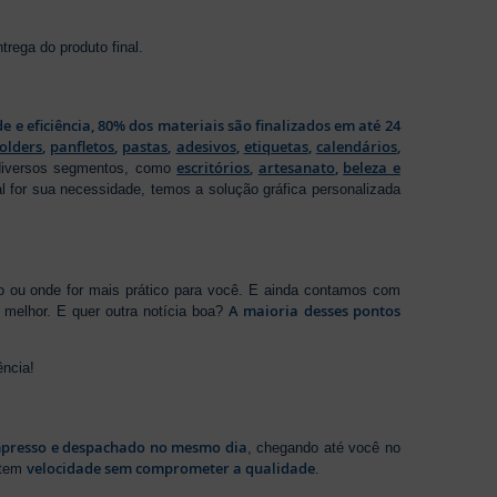
rega do produto final.
de e eficiência, 80% dos materiais são finalizados em até 24
folders
,
panfletos
,
pastas
,
adesivos
,
etiquetas
,
calendários
,
escritórios
,
artesanato
,
beleza e
 diversos segmentos, como
al for sua necessidade, temos a solução gráfica personalizada
ho ou onde for mais prático para você. E ainda contamos com
A maioria desses pontos
melhor. E quer outra notícia boa?
ência!
presso e despachado no mesmo dia
, chegando até você no
velocidade sem comprometer a qualidade
ntem
.