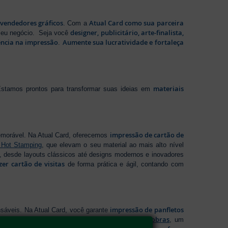
evendedores gráficos
Atual Card como sua parceira
. Com a
designer, publicitário, arte-finalista,
 seu negócio. Seja você
ência na impressão
Aumente sua lucratividade e fortaleça
.
materiais
stamos prontos para transformar suas ideias em
impressão de cartão de
emorável. Na Atual Card, oferecemos
 Hot Stamping
, que elevam o seu material ao mais alto nível
 desde layouts clássicos até designs modernos e inovadores
zer cartão de visitas
de forma prática e ágil, contando com
impressão de panfletos
sáveis. Na Atual Card, você garante
folder 2 dobras
ideal para cada necessidade, incluindo
, um