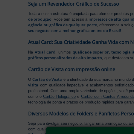
Seja um Revendedor Gráfico de Sucesso
Toda a nossa estrutura é projetada para oferecer produtos 
de produção
impressos de alta quali
, você tem acesso a
agência ou gráfica de qualquer porte
, oferecemos a soluç
seu negócio com a melhor gráfica online do Brasil!
Atual Card: Sua Criatividade Ganha Vida com 
Atual Card
qualidade superior, tecnologia 
Na
, unimos
gráficos personalizados de alto impacto
, que destacam s
Cartão de Visita com impressão online
Cartão de Visita
O
é a identidade da sua marca no mundo d
visita
com qualidade impecável e acabamentos sofisticad
profissional. Com uma ampla variedade de opções, você po
como o
Cartão Holográfico
e
Cartão com Cantos Arredond
tecnologia de ponta e prazos de produção rápidos para garan
Diversos Modelos de Folders e Panfletos Pers
Seja para divulgar seu negócio, lançar uma promoção ou ap
com qualidade excepcional, cortes precisos e acabament