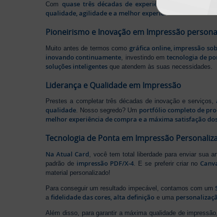
quase três décadas de experiência
Com
, somos pione
qualidade, agilidade e a melhor experiência
aos nossos cl
Pioneirismo e Inovação em Impressão persona
gráfica online, impressão so
Muito antes de termos como
inovando continuamente
tecnologia de po
, investindo em
soluções inteligentes
que atendem às suas necessidades.
Liderança e Qualidade em Impressão
Prestes a completar três décadas de inovação e serviços,
qualidade
portfólio completo de pr
. Nosso segredo? Um
melhor experiência de compra e a máxima satisfação dos
Tecnologia de Ponta em Impressão Personaliz
Na Atual Card
, você tem total liberdade para enviar sua a
impressão PDF/X-4
Canv
padrão de
. E se preferir criar no
material personalizado!
Para conseguir um resultado impecável, contamos com um
fidelidade das cores, alta definição
personalizaçã
a
e uma
Além disso, para garantir a máxima qualidade de impress