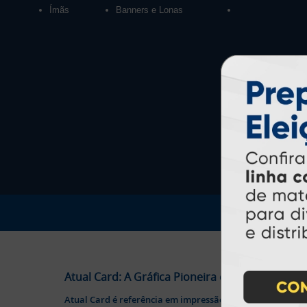
Ímãs
Banners e Lonas
Atual Card: A Gráfica Pioneira em Personalizaç
Atual Card é referência em impressão gráfica online no B