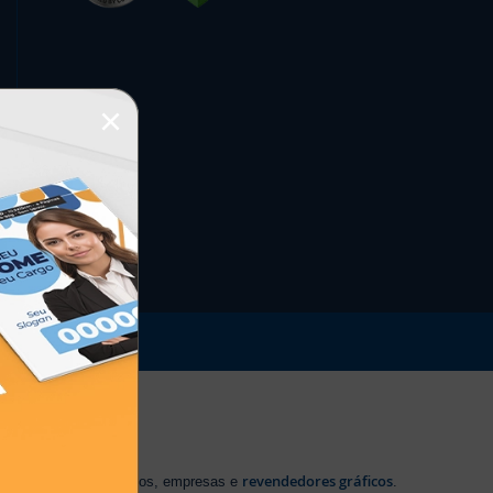
×
revendedores gráficos
 profissionais autônomos, empresas e
.