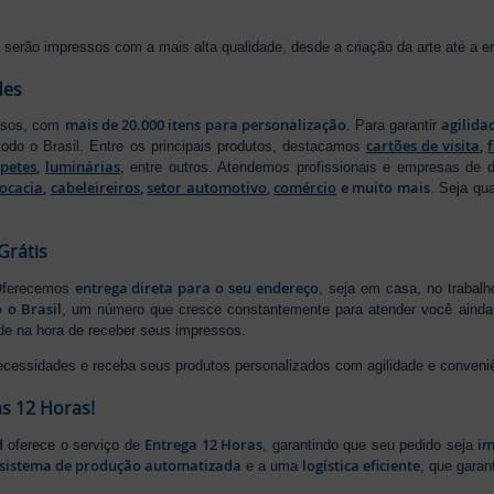
serão impressos com a mais alta qualidade, desde a criação da arte até a ent
des
mais de 20.000 itens para personalização
agilida
essos, com
. Para garantir
cartões de visita
,
odo o Brasil. Entre os principais produtos, destacamos
apetes
,
luminárias
, entre outros. Atendemos profissionais e empresas de
ocacia
,
cabeleireiros
,
setor automotivo
,
comércio
e muito mais
. Seja qu
Grátis
entrega direta para o seu endereço
 Oferecemos
, seja em casa, no trabal
 o Brasil
, um número que cresce constantemente para atender você ainda 
ade na hora de receber seus impressos.
ecessidades e receba seus produtos personalizados com agilidade e conveni
s 12 Horas!
d
Entrega 12 Horas
im
oferece o serviço de
, garantindo que seu pedido seja
sistema de produção automatizada
logística eficiente
e a uma
, que gara