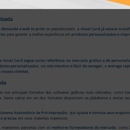
impressão sob demanda
iros no segmento de
, investindo continuamen
ientes.
lizada
b demanda e web to print
Atual Card já estava tran
se popularizarem, a
nta
produtos personalizados e impr
para garantir a melhor experiência em
a Atual Card segue como referência no mercado gráfico e de personali
odutos personalizados
site intuitivo e fácil de navegar
entrega rápi
, um
, e
 nossos clientes
.
ada
Cor
rte nos principais formatos dos softwares gráficos mais utilizados, como
a
, basta salvar em um dos formatos disponíveis na plataforma e enviar seu
Sistema Automático de Pré-Impressão
ajusta e otimiza seus arquiv
, que
o precisa
em seus materiais impressos.
melhores fornecedores do mercado
ão, mantemos parcerias com os
, como