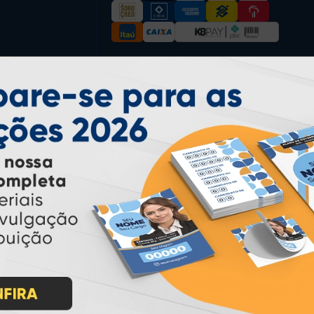
* Pagamento com cartão de crédito terá valor adicional.
** Pagamentos a prazo poderão ter acréscimo.
*** Nota fiscal sujeita a emissão de acordo com prestador de
serviço, conforme legislação pertinente.
PARTICIPE
IMPRA INDUSTRIA GRAFICA LTDA | CNPJ: 28.045.354/0002-52
Atual Card © 2026. Todos os direitos reservados.
ão Online
rasil
, oferecendo uma ampla variedade de produtos e soluções para atender