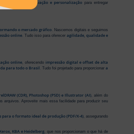
tecnologia, inovação e personalização
te em
para entregar
sformando o mercado gráfico
. Nascemos digitais e seguimos
essão online
agilidade, qualidade e
. Tudo isso para oferecer
zação online
impressão digital e offset de alta
, oferecendo
da para todo o Brasil
a
. Tudo foi projetado para proporcionar
elDRAW (CDR), Photoshop (PSD) e Illustrator (AI)
, além do
s arquivos. Aproveite mais essa facilidade para produzir seu
os para o formato ideal de produção (PDF/X-4)
, assegurando
Xerox, KBA e Heidelberg
, que nos proporcionam o que há de